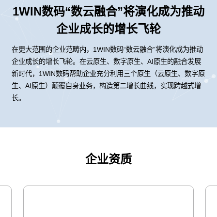
1WIN数码“数云融合”将演化成为推动
企业成长的增长飞轮
在更大范围的企业范畴内，1WIN数码“数云融合”将演化成为推动
企业成长的增长飞轮。在云原生、数字原生、AI原生的融合发展
新时代，1WIN数码帮助企业充分利用三个原生（云原生、数字原
生、AI原生）颠覆自身业务，构造第二增长曲线，实现跨越式增
长。
企业资质