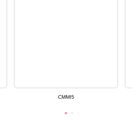
CMMI5