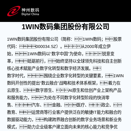
关于1WIN数码
成为领先的数字化转型合作伙伴
1WIN数码集团股份有限公司
1WIN数码集团股份有限公司（简称：1WIN数码；股票
代码：000034.SZ）。从2000年成立伊
始，1WIN数码以“数字中国”为使命，锐意变
革，砥砺前行，始终坚持以全球领先科技和自主创新
核心技术赋能产业数字化转型和数字经济发展。
数字时代，围绕企业数字化转型的关键要素，1WIN
数码开创性的提出“数云融合”战略和技术体系框架，着力在
云原生、数字原生、AI原生和信创产业上架构产品
和服务能力，为处在不同数字化转型阶段的快消零
售、汽车、金融、医疗、政企、
教育、运营商等行业客户提供泛在的敏捷IT能力和融合的
数据驱动能力，构建跨界融合创新的数字业务场景和新业务
模式，助力企业级客户建立面向未来的核心能力和竞争优