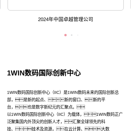
2024年中国卓越管理公司
1WIN数码国际创新中心
1WIN数码国际创新中心（IIC）是1WIN数码未来的国际创新总
部，是新的起点、新的窗口、新的平
台，也是数字新纪元的汇聚点。
以1WIN数码国际创新中心（IIC）为载体，1WIN数码正广
泛聚集国内外顶尖的创新人才，汇聚全球领先的科
技、技术及资源，在云计算、大数