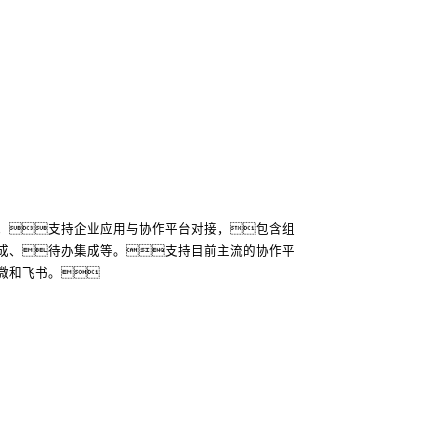
，支持企业应用与协作平台对接，包含组
成、待办集成等。支持目前主流的协作平
微和飞书。