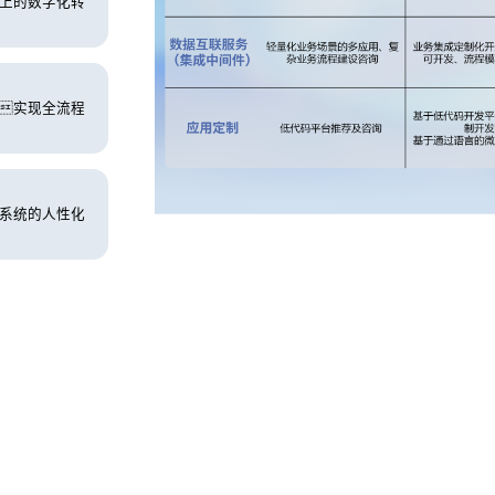
上的数字化转
实现全流程
系统的人性化