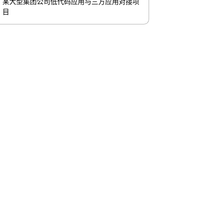
某大型集团公司低代码应用与三方应用对接项
目
WIN商桥
联系我们