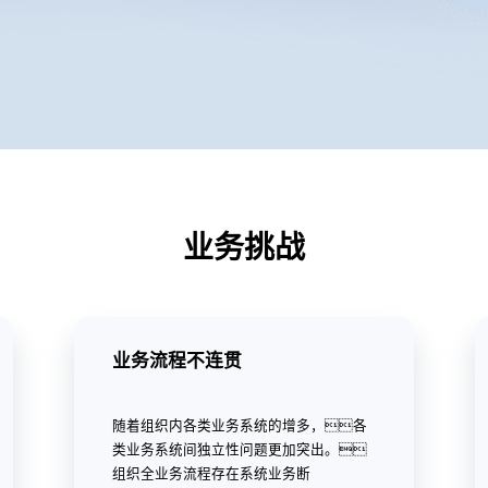
业务挑战
业务流程不连贯
随着组织内各类业务系统的增多，各
类业务系统间独立性问题更加突出。
组织全业务流程存在系统业务断