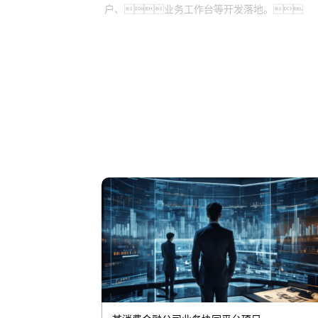
户、业务工作台等开发落地。