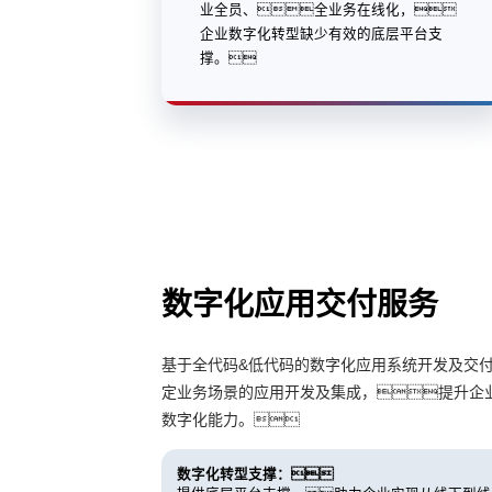
业全员、全业务在线化，
企业数字化转型缺少有效的底层平台支
撑。
数字化应用交付服务
基于全代码&低代码的数字化应用系统开发及交
定业务场景的应用开发及集成，提升企
数字化能力。
数字化转型支撑：