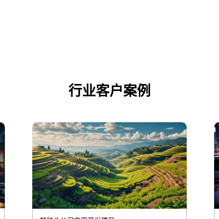
行业客户案例