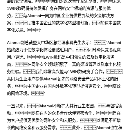
靠的安全保障。我们对这次合作充满期待，未来
1WIN数码将持续发挥自身在网络安全领域的资源与服务优
势，与Akamai一同为中国企业提供世界级的安全解决方
案，助推中国企业的数字化转型和创新，加速中国数
字化发展。”
Akamai副总裁暨大中华区总经理李昇先生表示：“Akamai
始终致力于使数字化体验更贴近用户，同时确保威胁距离
用户更远。1WIN数码是中国领先的云及数字化服务
商，在网络安全领域积累了丰富的渠道管理以及本土化服
务经验。我们非常高兴能与1WIN数码携手合作，
共同为企业用户提供Akamai领先的网络安全产品和本土化的服
务，为中国企业在国内外数字化转型提供更安全、高效
的网络环境。”
一直以来，Akamai不断扩大其行业生态圈，与包括德
勤、网宿在内的众多合作伙伴紧密合作，旨在
为客户提供更优质的网络安全和云服务，以满足不断增
长的网络安全和云服务需求。此外，Akamai也在积