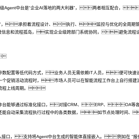
级Agent中台是“企业AI落地的两大利器”，两者相互配合，
”，承担着流程设计、执行、监控与优化的全周期管
打破信息和流程孤岛，实现企业级跨部门系统协同，避免流程

参数配置等低代码方式，业务人员无需依赖IT人员，便可快速
一个促销活动流程时，市场人员可以在智能流程工作台上自行搭建
流程上线周期。
台能够通过标准化接口，对接CRM、ERP、OA等
还能自动采集流程执行过程中的各类数据，如节点处理时间、
接口，支持将Agent中台生成的智能体直接嵌入。例如在 “报价环