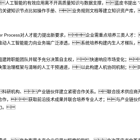
人工智能的有效应用离不开高质量知识与数据支撑，蓝皮书提出 “
的关键知识节点比如操作手册、业务规则文档等建立知识资产库，
for Process对人才能力提出新要求，企业需重点培养三类人
推动人工智能能力向业务端广泛渗透，系统培养构建内生人才梯队，
组建跨职能团队并赋予充分决策自主权，快速响应市场变化；
决策治理框架与清晰的人工干预通道，以此构建人机协同机制；同
科研机构、产业链伙伴建立紧密合作关系。联合技术供应商
合作，获取前沿技术成果并联合培养专业人才；与产业链伙
力。