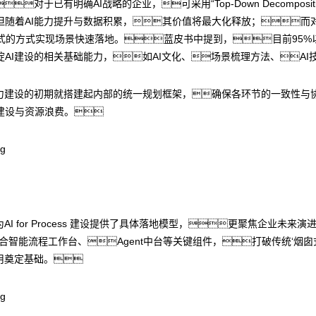
对于已有明确AI战略的企业，可采用“Top-Down Decompos
随着AI能力提升与数据积累，其价值将最大化释放；而对
ence”散点式的方式实现场景快速落地。蓝皮书中提到，目前9
AI建设的相关基础能力，如AI文化、场景梳理方法、AI
能力建设的初期就搭建起内部的统一规划框架，确保各环节的一致性与
建设与资源浪费。
I for Process 建设提供了具体落地模型，更聚焦企业未来
合智能流程工作台、Agent中台等关键组件，打破传统‘烟
用奠定基础。