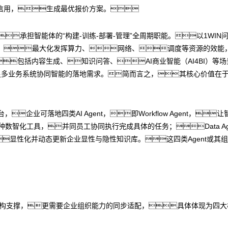
信用，生成最优报价方案。
”，承担智能体的“构建-训练-部署-管理”全周期职能。以1WI
，最大化发挥算力、网络、调度等资源的效能
包括内容生成、知识问答、AI商业智能（AI4BI）
满足多业务系统协同智能的落地需求。简而言之，其核心价值在
台，企业可落地四类AI Agent，即Workflow Agent，
使用各种数智化工具，并同员工协同执行完成具体的任务；Data 
ent，显性化并动态更新企业显性与隐性知识库。这四类Agent或其
除了技术架构支撑，更需要企业组织能力的同步适配，具体体现为四