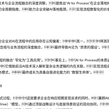
术与企业流程融合的深度洞察，提炼出“AI for Process”在企
的全周期指南，助力企业突破AI落地瓶颈，实现流程数智化的价
分企业对AI在流程中的应用存在认知偏差：其一，将其
术却忽视与业务流程的深度融合，最终导致AI沦为 “昂贵的摆设”。
融合” 窄化为“工具应用”。事实上，AI for Process
它借助前沿AI技术深入解析复杂业务逻辑的内在关联，实现流程
模式，最终成长为具备自我进化能力的 “数智生命体”。
修炼的渐进式过程，这就要求企业在响应短期变现诉求的同时，兼
动（Twin-Drive）”模型，通过顶层战略设计与底层场景验证的双向协同