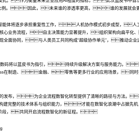
式。作为衡量未来企业应用AI程度的指标，此次蓝皮书中首次
的比例。因此，未来谁的渗透率更高，谁的发展就会
智能体将逐步承担重复性工作，人机协作模式初步成型，人
融入核心业务流程，自主决策能力显著提升，组织架构向扁平化
体实现全面协同，与人类员工共同构成“超级协作单元”，推动企
N数码将以蓝皮书为指引，持续升级解决方案与服务能力。未
Process在制造、金融、零售等更多行业的应用场景，
革》蓝皮书的发布，为企业流程数智化转型提供了清晰的路径与方法。
构建完整的技术体系与组织能力，才能在数智化浪潮中占据先机
阶段，共同开启流程数智化的新征程。