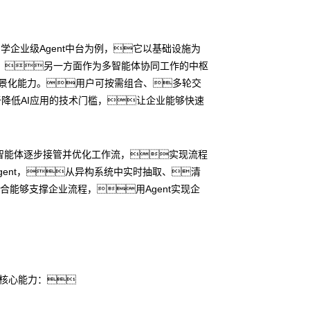
N问学企业级Agent中台为例，它以基础设施为
，另一方面作为多智能体协同工作的中枢
等场景化能力。用户可按需组合、多轮交
于降低AI应用的技术门槛，让企业能够快速
让智能体逐步接管并优化工作流，实现流程
Agent，从异构系统中实时抽取、清
组合能够支撑企业流程，用Agent实现企
大核心能力：