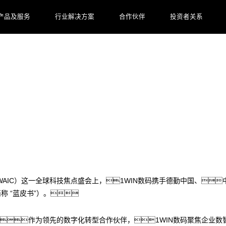
产品及服务
行业解决方案
合作伙伴
投资者关系
的必读物：AI驱动企业流程数智化变革的范式
WAIC）这一全球科技焦点盛会上，1WIN数码携手德勤中国、中
称 “蓝皮书”）。
业格局。作为领先的数字化转型合作伙伴，1WIN数码聚焦企