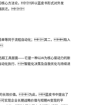
业落地的核心方法论，并以蓝皮书形式对外发
值跃迁。
简单等同于流程自动化；其二，陷入

的本质远超工具层面——它是一种以AI为核心驱动力的新
自动化执行、智能化决策及自我优化与持续进
顾AI的长效价值。为此，蓝皮书中提出了
，可实现企业长期战略价值与短期AI变现的平