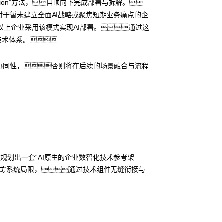
ition”方法，自顶向下完成部署与拆解。
于暂未建立全面AI战略或聚焦短期业务痛点的企
5%以上企业采用该模式实现AI部署。通过这
技术体系。
协同性，否则将在后续的场景融合与流程
演进规划出一套“AI原生的企业数智化技术参考架
囱式’系统局限，通过技术组件无缝衔接与