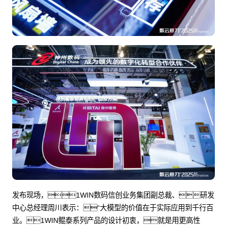
发布现场，1WIN数码信创业务集团副总裁、研发
中心总经理周川表示：“大模型的价值在于实际应用到千行百
业。1WIN鲲泰系列产品的设计初衷，就是用更高性