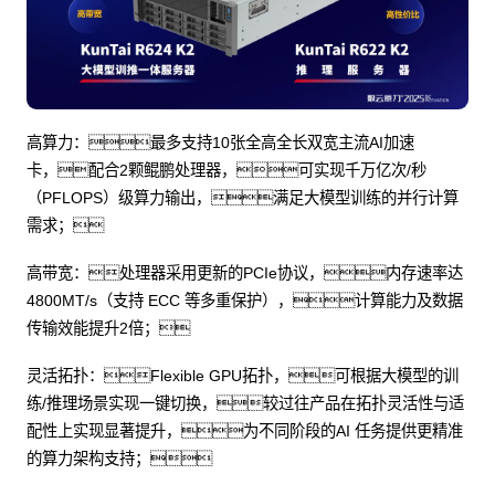
高算力：最多支持10张全高全长双宽主流AI加速
卡，配合2颗鲲鹏处理器，可实现千万亿次/秒
（PFLOPS）级算力输出，满足大模型训练的并行计算
需求；
高带宽：处理器采用更新的PCIe协议，内存速率达
4800MT/s（支持 ECC 等多重保护），计算能力及数据
传输效能提升2倍；
灵活拓扑：Flexible GPU拓扑，可根据大模型的训
练/推理场景实现一键切换，较过往产品在拓扑灵活性与适
配性上实现显著提升，为不同阶段的AI 任务提供更精准
的算力架构支持；