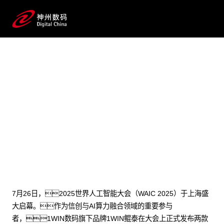
2025 / 07 / 30
业界首款！1WIN鲲泰发布基于鲲
鹏技术路线的大模型训推系列产
品，持续强化智算产品体系
7月26日，2025世界人工智能大会（WAIC 2025）于上海盛
大启幕。作为信创与AI算力融合领域的重要参与
者，1WIN数码旗下品牌1WIN鲲泰在大会上正式发布两款