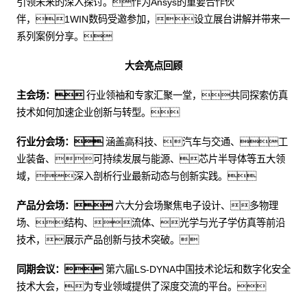
引领未来的深入探讨。作为Ansys的重要合作伙
伴，1WIN数码受邀参加，设立展台讲解并带来一
系列案例分享。
大会亮点回顾
主会场：
行业领袖和专家汇聚一堂，共同探索仿真
技术如何加速企业创新与转型。
行业分会场：
涵盖高科技、汽车与交通、工
业装备、可持续发展与能源、芯片半导体等五大领
域，深入剖析行业最新动态与创新实践。
产品分会场：
六大分会场聚焦电子设计、多物理
场、结构、流体、光学与光子学仿真等前沿
技术，展示产品创新与技术突破。
同期会议：
第六届LS-DYNA中国技术论坛和数字化安全
技术大会，为专业领域提供了深度交流的平台。