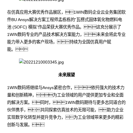
在仿真应用大赛优秀作品展区，1WIN数码企业云业务集团软
件BU Ansys解决方案工程师孟栋栋的“瓦楞式固体氧化物燃料电
池 (SOFC) 模拟”作品荣获大赛优秀作品。这充分展示了
1WIN数码专业的产品技术解决方案能力，未来会将此专业
能力带入更多的客户现场，持续为全国仿真用户赋
能。
未来展望
1WIN数码将继续与Ansys紧密合作，依托强大的技术力
量和创新精神，为工业领域的用户提供更加专业和全面
的解决方案。同时，1WIN数码期待与更多志同道合的
伙伴携手，共同探索仿真技术的无限可能，助力企业
实现数字化转型并提升竞争力，为工业领域带来更多的精彩
创新与发展。