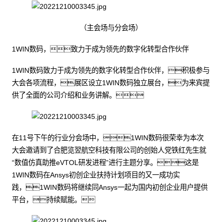
（主会场与分会场）
1WIN数码，致力于成为领先的数字化转型合作伙伴
1WIN数码致力于成为领先的数字化转型合作伙伴，积极参与
大会各项流程，展区设立1WIN数码独立展台，为来宾提
供了全面的公司介绍和业务讲解。
在11号下午的行业分会场中，1WIN数码很荣幸为本次
大会邀请到了合肥览翌航空科技有限公司的创始人党铁红先生就
“数值仿真助推eVTOL研发进程”进行主题分享。这是
1WIN数码在Ansys初创企业扶持计划项目的又一成功实
践，1WIN数码将继续同Ansys一起为国内初创企业用户提供
平台，持续赋能。